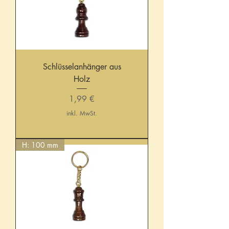
Schlüsselanhänger aus
Holz
Preis
1,99 €
inkl. MwSt.
H: 100 mm