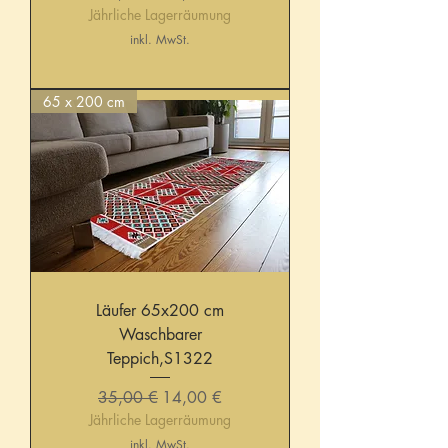
Jährliche Lagerräumung
inkl. MwSt.
65 x 200 cm
Läufer 65x200 cm
Waschbarer
Teppich,S1322
Standardpreis
Sale-Preis
35,00 €
14,00 €
Jährliche Lagerräumung
inkl. MwSt.