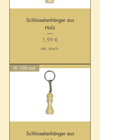
Schlüsselanhänger aus
Holz
Preis
1,99 €
inkl. MwSt.
H: 100 mm
Schlüsselanhänger aus