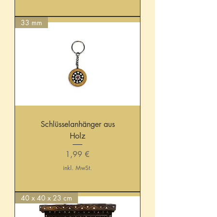
33 mm
Schlüsselanhänger aus
Holz
Preis
1,99 €
inkl. MwSt.
40 x 40 x 23 cm