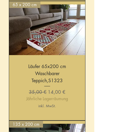
65 x 200 cm
Läufer 65x200 cm
Waschbarer
Teppich,S1323
Standardpreis
Sale-Preis
35,00 €
14,00 €
Jährliche Lagerräumung
inkl. MwSt.
135 x 200 cm