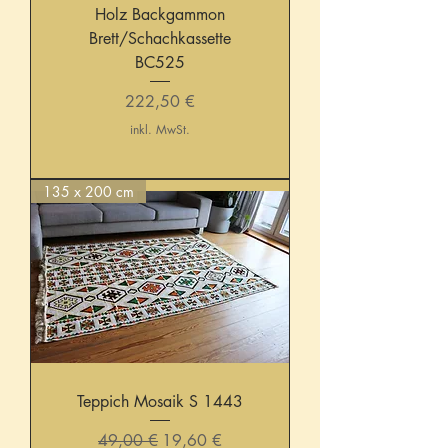
Holz Backgammon
Brett/Schachkassette
BC525
Preis
222,50 €
inkl. MwSt.
135 x 200 cm
Teppich Mosaik S 1443
Standardpreis
Sale-Preis
49,00 €
19,60 €