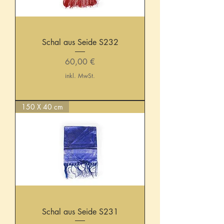
Schal aus Seide S232
Preis
60,00 €
inkl. MwSt.
150 X 40 cm
Schal aus Seide S231