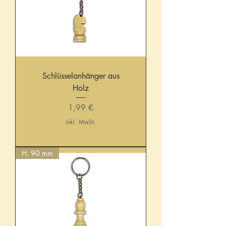
Schlüsselanhänger aus
Holz
Preis
1,99 €
inkl. MwSt.
H: 90 mm