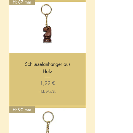
H: 87 mm
Schlüsselanhänger aus
Holz
Preis
1,99 €
inkl. MwSt.
H: 90 mm