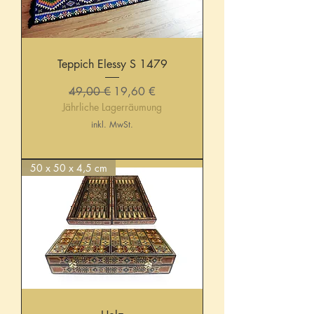
Teppich Elessy S 1479
Standardpreis
Sale-Preis
49,00 €
19,60 €
Jährliche Lagerräumung
inkl. MwSt.
50 x 50 x 4,5 cm