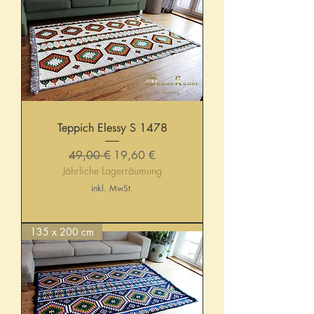
Teppich Elessy S 1478
Standardpreis
Sale-Preis
49,00 €
19,60 €
Jährliche Lagerräumung
inkl. MwSt.
135 x 200 cm