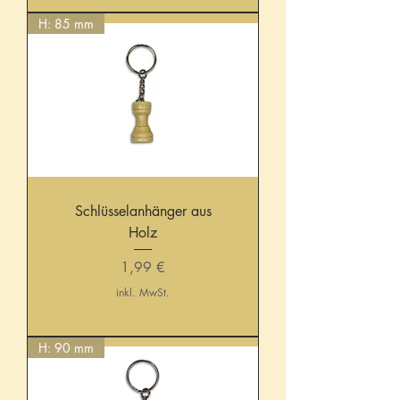
H: 85 mm
Schlüsselanhänger aus
Holz
Preis
1,99 €
inkl. MwSt.
H: 90 mm