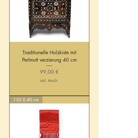
Traditionelle Holzkiste mit
Perlmutt verzierung 40 cm
Preis
99,00 €
inkl. MwSt.
150 X 40 cm