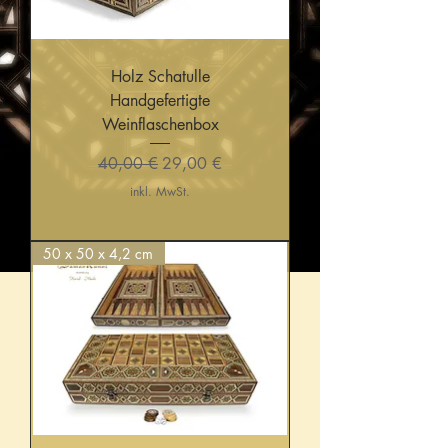
Holz Schatulle
Handgefertigte
Weinflaschenbox
Standardpreis
Sale-Preis
40,00 €
29,00 €
inkl. MwSt.
50 x 50 x 4,2 cm