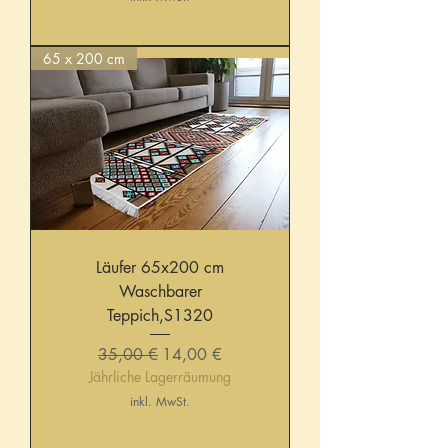
65 x 200 cm
Läufer 65x200 cm
Waschbarer
Teppich,S1320
Standardpreis
Sale-Preis
35,00 €
14,00 €
Jährliche Lagerräumung
inkl. MwSt.