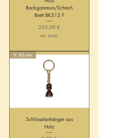
Holz
Backgammon/Schach
Brett BK512 F
Preis
235,00 €
inkl. MwSt.
H: 80 mm
Schlüsselanhänger aus
Holz