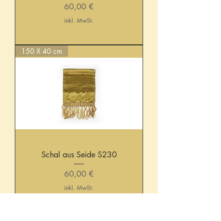
Preis
60,00 €
inkl. MwSt.
150 X 40 cm
Schal aus Seide S230
Preis
60,00 €
inkl. MwSt.
150 X 40 cm