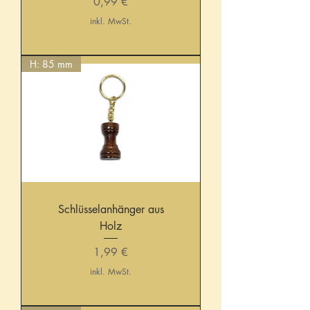
Preis
0,99 €
inkl. MwSt.
H: 85 mm
Schlüsselanhänger aus
Holz
Preis
1,99 €
inkl. MwSt.