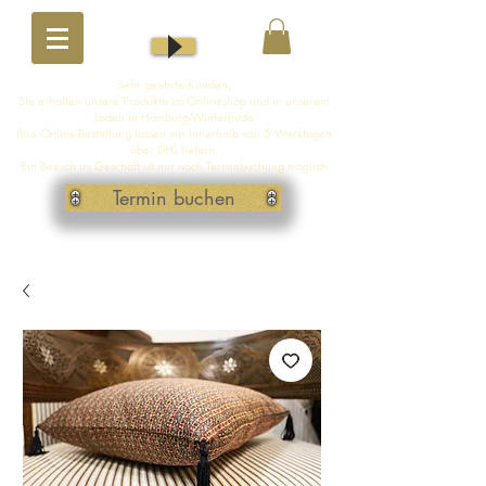
Sehr geehrte Kunden,
Sie erhalten unsere Produkte im Onlineshop und in unserem
Laden in Hamburg-Winterhude
Ihre Online-Bestellung lassen wir innerhalb von 5 Werktagen
über DHL liefern.
Ein Besuch im Geschäft ist nur nach Terminbuchung möglich
Termin buchen