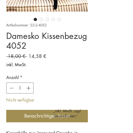
Artikelnummer: S2-2-4052
Damesko Kissenbezug
4052
Standardpreis
Sale-
 18,00 € 
14,58 €
Preis
inkl. MwSt.
Anzahl
*
Nicht verfügbar
„inkl. MwSt. zzgl.
Benachrichtigen lassen
Versandkosten“.
Kissenhülle aus Jacquard-Gewebe in