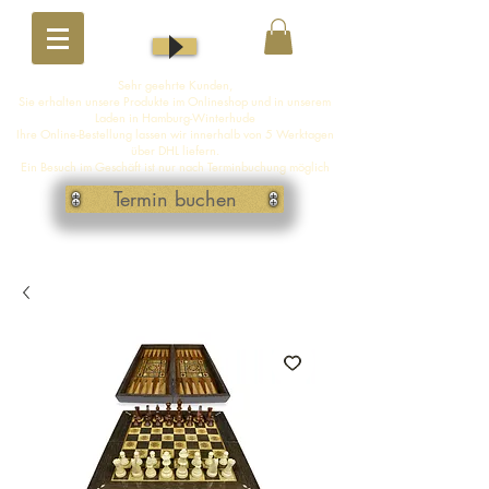
Sehr geehrte Kunden,
Sie erhalten unsere Produkte im Onlineshop und in unserem
Laden in Hamburg-Winterhude
Ihre Online-Bestellung lassen wir innerhalb von 5 Werktagen
über DHL liefern.
Ein Besuch im Geschäft ist nur nach Terminbuchung möglich
Termin buchen