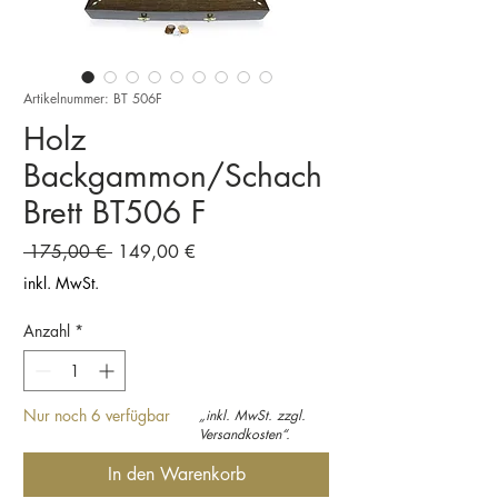
Artikelnummer: BT 506F
Holz
Backgammon/Schach
Brett BT506 F
Standardpreis
Sale-
 175,00 € 
149,00 €
Preis
inkl. MwSt.
Anzahl
*
Nur noch 6 verfügbar
„inkl. MwSt. zzgl.
Versandkosten“.
In den Warenkorb