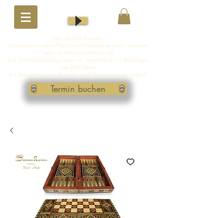
Sehr geehrte Kunden,
Sie erhalten unsere Produkte im Onlineshop und in unserem
Laden in Hamburg-Winterhude
Ihre Online-Bestellung lassen wir innerhalb von 5 Werktagen
über DHL liefern.
Ein Besuch im Geschäft ist nur nach Terminbuchung möglich
Termin buchen