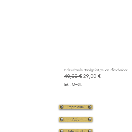
Holz Schatulle Handgefertigte Weinflaschenbox
Standardpreis
Sale-Preis
40,00 €
29,00 €
inkl. MwSt.
Impressum
AGB
Datenschutz