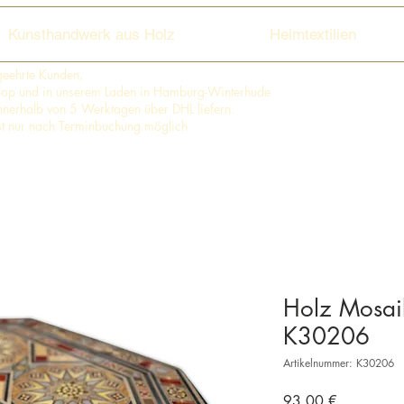
Kunsthandwerk aus Holz
Heimtextilien
geehrte Kunden,
shop und in unserem Laden in Hamburg-Winterhude
 innerhalb von 5 Werktagen über DHL liefern.
st nur nach Terminbuchung möglich
Holz Mosaik
K30206
Artikelnummer: K30206
Preis
93,00 €