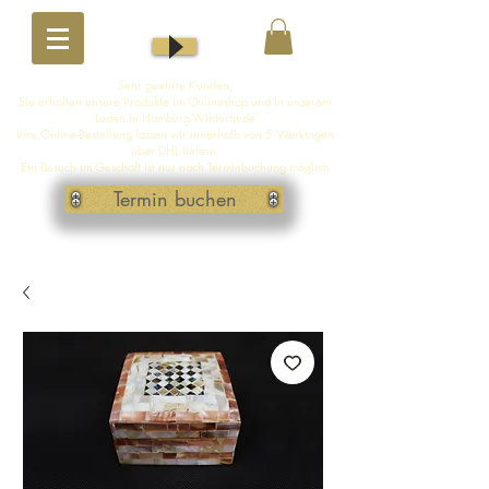
Sehr geehrte Kunden,
Sie erhalten unsere Produkte im Onlineshop und in unserem
Laden in Hamburg-Winterhude
Ihre Online-Bestellung lassen wir innerhalb von 5 Werktagen
über DHL liefern.
Ein Besuch im Geschäft ist nur nach Terminbuchung möglich
Termin buchen