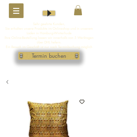
Sehr geehrte Kunden,
Sie erhalten unsere Produkte im Onlineshop und in unserem
Laden in Hamburg-Winterhude
Ihre Online-Bestellung lassen wir innerhalb von 5 Werktagen
über DHL liefern.
Ein Besuch im Geschäft ist nur nach Terminbuchung möglich
Termin buchen